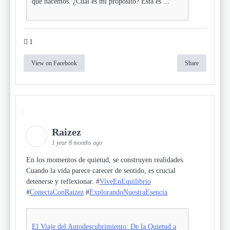
que hacemos. ¿Cuál es mi propósito? Esta es ...
1
View on Facebook
Share
Raizez
1 year 8 months ago
En los momentos de quietud, se construyen realidades.
Cuando la vida parece carecer de sentido, es crucial
detenerse y reflexionar. #
ViveEnEquilibrio
#
ConectaConRaizez
#
ExplorandoNuestraEsencia
El Viaje del Autodescubrimiento: De la Quietud a