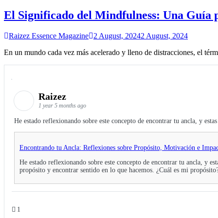
El Significado del Mindfulness: Una Guía 
Raizez Essence Magazine
2 August, 2024
2 August, 2024
En un mundo cada vez más acelerado y lleno de distracciones, el t
Raizez
1 year 5 months ago
He estado reflexionando sobre este concepto de encontrar tu ancla, y esta
Encontrando tu Ancla: Reflexiones sobre Propósito, Motivación e Impa
He estado reflexionando sobre este concepto de encontrar tu ancla, y e
propósito y encontrar sentido en lo que hacemos. ¿Cuál es mi propósito? 
1