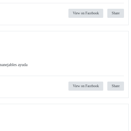
View on Facebook
Share
 manejables ayuda
View on Facebook
Share