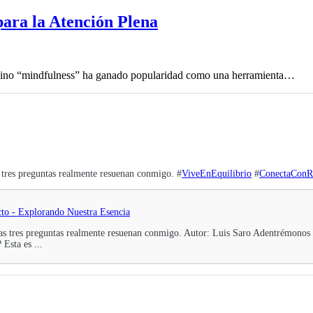
para la Atención Plena
érmino “mindfulness” ha ganado popularidad como una herramienta…
s tres preguntas realmente resuenan conmigo. #
ViveEnEquilibrio
#
ConectaConR
cto - Explorando Nuestra Esencia
stas tres preguntas realmente resuenan conmigo. Autor: Luis Saro Adentrémonos
Esta es ...