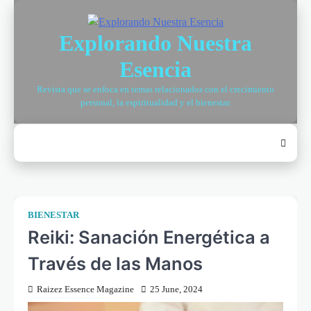
Skip
to
Explorando Nuestra
content
Esencia
Revista que se enfoca en temas relacionados con el crecimiento
personal, la espiritualidad y el bienestar.
BIENESTAR
Reiki: Sanación Energética a
Través de las Manos
Raizez Essence Magazine
25 June, 2024