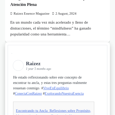
Atención Plena
Raizez Essence Magazine
2 August, 2024
En un mundo cada vez más acelerado y lleno de
distracciones, el término “mindfulness” ha ganado
popularidad como una herramienta…
Raizez
1 year 5 months ago
He estado reflexionando sobre este concepto de
encontrar tu ancla, y estas tres preguntas realmente
resuenan conmigo. #
ViveEnEquilibrio
#
ConectaConRaizez
#
ExplorandoNuestraEsencia
Encontrando tu Ancla: Reflexiones sobre Propósito,